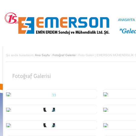
ANASAYFA
Şu anda buradasın:
Ana Sayfa
\
Fotoğraf Galerisi
\ Foto Galeri | EMERSON MÜHENDİSLİK Sonda