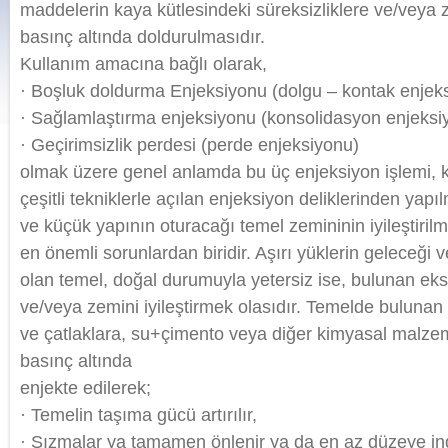
maddelerin kaya kütlesindeki süreksizliklere ve/veya 
basınç altında doldurulmasıdır.
Kullanım amacına bağlı olarak,
· Boşluk doldurma Enjeksiyonu (dolgu – kontak enjek
· Sağlamlaştırma enjeksiyonu (konsolidasyon enjeksi
· Geçirimsizlik perdesi (perde enjeksiyonu)
olmak üzere genel anlamda bu üç enjeksiyon işlemi,
çeşitli tekniklerle açılan enjeksiyon deliklerinden yap
ve küçük yapının oturacağı temel zemininin iyileştiri
en önemli sorunlardan biridir. Aşırı yüklerin geleceği 
olan temel, doğal durumuyla yetersiz ise, bulunan eksik
ve/veya zemini iyileştirmek olasıdır. Temelde bulunan
ve çatlaklara, su+çimento veya diğer kimyasal malzeme 
basınç altında
enjekte edilerek;
· Temelin taşıma gücü artırılır,
· Sızmalar ya tamamen önlenir ya da en az düzeye indir